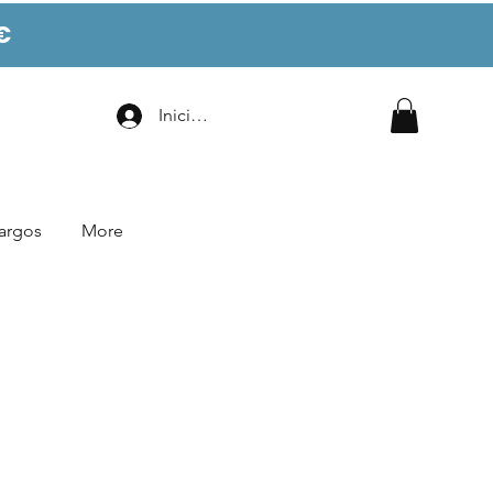
€
Iniciar sesión
argos
More