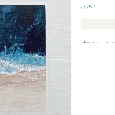
Precio
75,00 €
Información del p
Lámina tamaño A5, p
de gramaje 350gr/m2