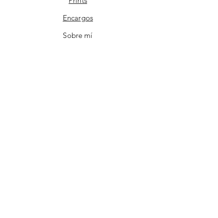
Prints
Encargos
Sobre mí
Contacto
FAQ
Instagram
Tiktok
Pinterest
¡ÚNETE!
Email