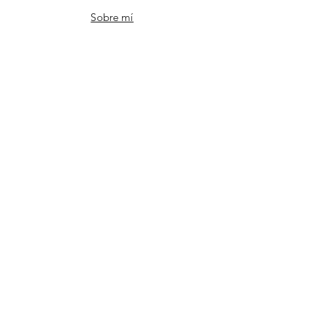
Sobre mí
Contacto
FAQ
Instagram
Tiktok
Pinterest
¡ÚNETE!
Email
Suscribirme