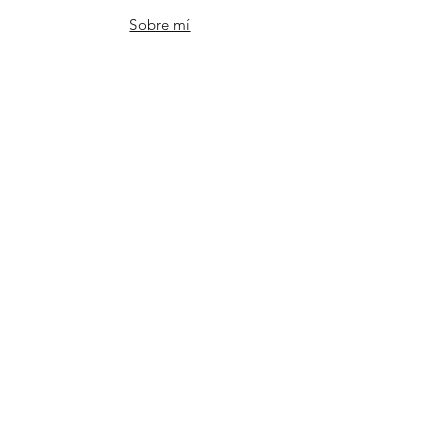
Sobre mí
Contacto
FAQ
Instagram
Tiktok
Pinterest
¡ÚNETE!
Email
Suscribirme