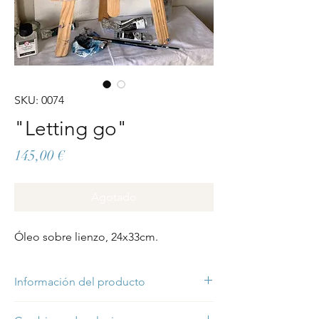
SKU: 0074
"Letting go"
Precio
145,00 €
Agotado
Óleo sobre lienzo, 24x33cm.
Información del producto
"Letting go" es una pintura original al