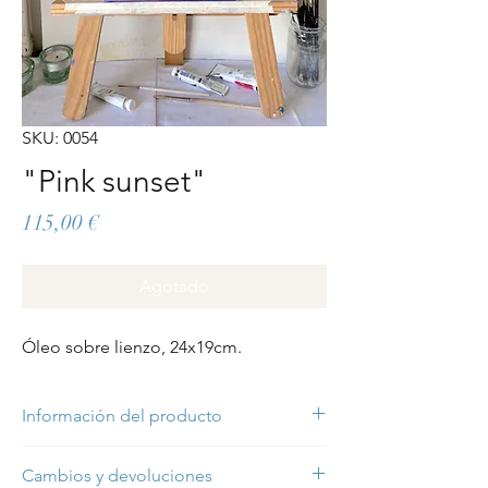
SKU: 0054
"Pink sunset"
Precio
115,00 €
Agotado
Óleo sobre lienzo, 24x19cm.
Información del producto
"Pink sunset" es una pintura original al
Cambios y devoluciones
óleo sobre lienzo de algodón de 24x19cm.