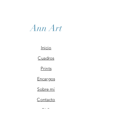
Viene firmado.
No se aceptan cambios ni devoluciones,
exceptuando que la pieza llegara en mal
estado. En ese caso, envía un correo
Ann Art
electrónico a annart.bcn@gmail.com dentro
de los 7 días posteriores a la recepción del
envío, adjuntando imágenes del daño y me
pondré en contacto contigo para resolver el
Inicio
problema!
Cuadros
Prints
Encargos
Sobre mí
Contacto
FAQ